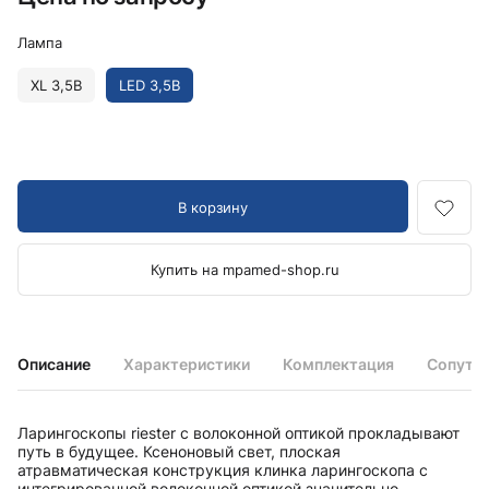
Лампа
XL 3,5В
LED 3,5В
В корзину
Купить на mpamed-shop.ru
Описание
Характеристики
Комплектация
Сопутс
Ларингоскопы riester с волоконной оптикой прокладывают
путь в будущее. Ксеноновый свет, плоская
атравматическая конструкция клинка ларингоскопа с
интегрированной волоконной оптикой значительно