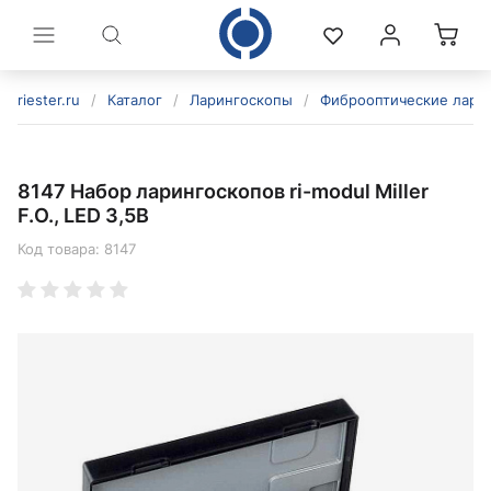
riester.ru
/
Каталог
/
Ларингоскопы
/
Фиброоптические лари
8147 Набор ларингоскопов ri-modul Miller
F.O., LED 3,5В
Код товара:
8147
политикой конфиденциальности