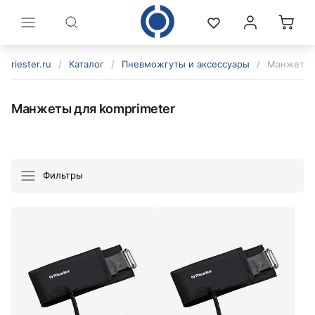
riester.ru
/
Каталог
/
Пневможгуты и аксессуары
/
Манжеты д
Манжеты для komprimeter
Фильтры
политикой конфиденциальности