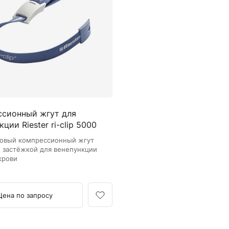
Камертоны и наборы
Камертоны
Наборы камертонов
Медицинские светильники
Запасные части к медицинским светильникам
Медицинские осветители
Налобные осветители и рефлекторы
Пневможгуты и аксессуары
ссионный жгут для
Аксессуары для komprimeter
ции Riester ri-clip 5000
Манжеты для komprimeter
Пневможгуты komprimeter
овый компрессионный жгут
й застёжкой для венепункции
крови
Пульсоксиметры ri-fox N
Термометры и аксессуары
Цена по запросу