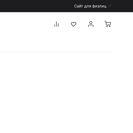
Сайт для физлиц
Перейти в каталог
Дерматоскопы и аксессуары
Аксессуары для дерматоскопов
Дерматоскопы
Диагностика
Тонометры
Запасные части и комплектующие
Аккумуляторы и зарядные устройства
Рукоятки для диагностических приборов