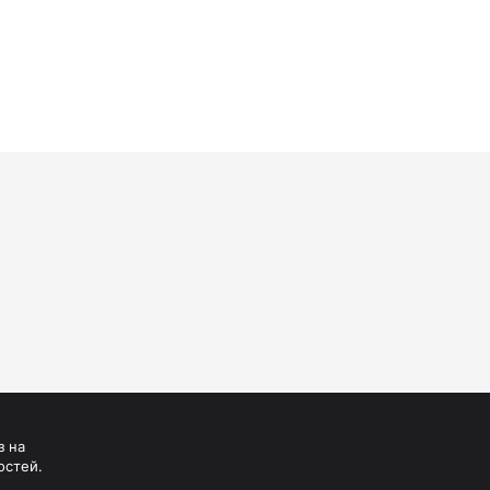
з на
остей.