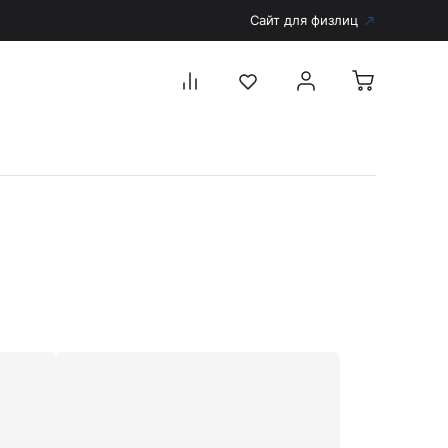
Сайт для физлиц
Перейти в каталог
Дерматоскопы и аксессуары
Аксессуары для дерматоскопов
Дерматоскопы
Диагностика
Тонометры
Запасные части и комплектующие
Аккумуляторы и зарядные устройства
Рукоятки для диагностических приборов