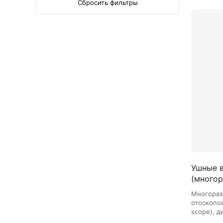
Сбросить фильтры
Ушные в
(многор
Многораз
отоскопов 
scope), 