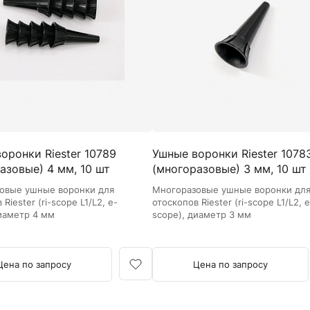
Камертоны и наборы
Камертоны
Наборы камертонов
Медицинские светильники
Запасные части к медицинским светильникам
Медицинские осветители
Налобные осветители и рефлекторы
Пневможгуты и аксессуары
оронки Riester 10789
Ушные воронки Riester 1078
Аксессуары для komprimeter
азовые) 4 мм, 10 шт
(многоразовые) 3 мм, 10 шт
Манжеты для komprimeter
Пневможгуты komprimeter
овые ушные воронки для
Многоразовые ушные воронки дл
Riester (ri-scope L1/L2, e-
отоскопов Riester (ri-scope L1/L2, e
диаметр 4 мм
scope), диаметр 3 мм
Пульсоксиметры ri-fox N
Термометры и аксессуары
Цена по запросу
Цена по запросу