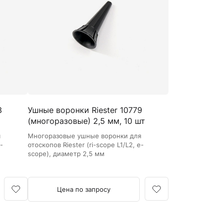
Кровоостанавливающие жгуты
Ларингоскопы
Аксессуары для ларингоскопов
Стандартные ларингоскопы
Фиброоптические ларингоскопы
Отоскопы и ЛОР-наборы
ЛОР-наборы
3
Ушные воронки Riester 10779
Отоскопы
(многоразовые) 2,5 мм, 10 шт
Ушные воронки для отоскопов
я
Многоразовые ушные воронки для
Приборы для внутривенного вливания под
-
отоскопов Riester (ri-scope L1/L2, e-
давлением
scope), диаметр 2,5 мм
Манжеты и аксессуары Metpak
Приборы для инфузий Metpak
Цена по запросу
Тонометры
Автоматические тонометры
Аксессуары для тонометров