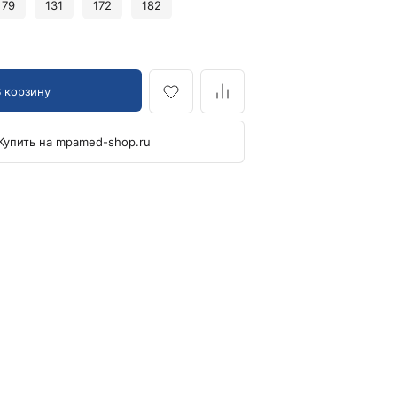
79
131
172
182
Кровоостанавливающие жгуты
Ларингоскопы
Аксессуары для ларингоскопов
В корзину
Стандартные ларингоскопы
Фиброоптические ларингоскопы
Купить на mpamed-shop.ru
Отоскопы и ЛОР-наборы
ЛОР-наборы
Отоскопы
Ушные воронки для отоскопов
Приборы для внутривенного вливания под
давлением
Манжеты и аксессуары Metpak
Приборы для инфузий Metpak
Тонометры
Автоматические тонометры
Аксессуары для тонометров