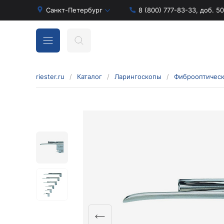
Санкт-Петербург
8 (800) 777-83-33, доб. 5
riester.ru
/
Каталог
/
Ларингоскопы
/
Фиброоптическ
Бинокулярные лупы и аксессуары
Аксессуары для бинокулярных луп
Бинокулярные лупы
Оголовья для бинокулярных луп
Диагностические наборы отоскопов и
офтальмоскопов
Диагностические наборы de luxe
Диагностические наборы e-scope
Диагностические наборы Econom