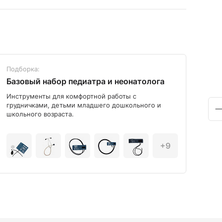
Подборка:
Под
Базовый набор педиатра и неонатолога
Диа
Инструменты для комфортной работы с
Мод
грудничками, детьми младшего дошкольного и
школьного возраста.
+9