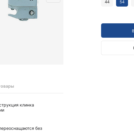
Камертоны и наборы
44
54
Камертоны
Наборы камертонов
Медицинские светильники
Запасные части к медицинским светильникам
Медицинские осветители
Налобные осветители и рефлекторы
Пневможгуты и аксессуары
Аксессуары для komprimeter
Манжеты для komprimeter
Пневможгуты komprimeter
товары
Пульсоксиметры ri-fox N
струкция клинка
Термометры и аксессуары
ии
 переоснащаются без