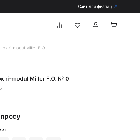
Сайт для физлиц
12275 Клинок ri-modul Miller F.O. № 0
Перейти в каталог
Дерматоскопы и аксессуары
 ri-modul Miller F.O. № 0
Аксессуары для дерматоскопов
Дерматоскопы
5
Диагностика
Тонометры
апросу
Запасные части и комплектующие
Аккумуляторы и зарядные устройства
мм)
Рукоятки для диагностических приборов