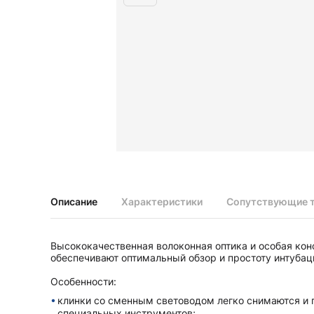
Диагностические наборы EliteVue
Диагностические наборы perfect
Диагностические наборы ri-scope L
Диагностические наборы uni, May
Неврологические молоточки и аксессуары
Аксессуары для неврологических молоточков
Неврологические молоточки
Офтальмоскопы и ретиноскопы
Аксессуары для офтальмоскопов и ретиноскопов
Офтальмоскопы
Офтальмоскопы налобные бинокулярные
Описание
Характеристики
Сопутствующие 
Ретиноскопы и наборы ri-vision
Стетоскопы и запасные части
Высококачественная волоконная оптика и особая кон
Запасные части для стетоскопов
обеспечивают оптимальный обзор и простоту интубац
Стетоскопы
Особенности:
клинки со сменным световодом легко снимаются и
специальных инструментов;