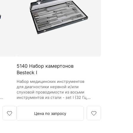
Кровоостанавливающие жгуты
Ларингоскопы
Аксессуары для ларингоскопов
Стандартные ларингоскопы
Фиброоптические ларингоскопы
Отоскопы и ЛОР-наборы
ЛОР-наборы
5140 Набор камертонов
Отоскопы
Besteck I
Ушные воронки для отоскопов
в
Набор медицинских инструментов
Приборы для внутривенного вливания под
для диагностики нервной и/или
давлением
слуховой проводимости из восьми
I
инструментов из стали - set I (32 Гц,
Манжеты и аксессуары Metpak
48
64 Гц, 128 Гц, 256 Гц, 512 Гц, 1024 Гц,
Приборы для инфузий Metpak
2048 Гц, 4096 Гц) в деревянном
футляре.
Цена по запросу
Тонометры
Автоматические тонометры
Аксессуары для тонометров