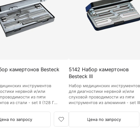
Камертоны и наборы
Камертоны
Наборы камертонов
Медицинские светильники
Запасные части к медицинским светильникам
Медицинские осветители
Налобные осветители и рефлекторы
Пневможгуты и аксессуары
бор камертонов Besteck
5142 Набор камертонов
Аксессуары для komprimeter
Besteck III
Манжеты для komprimeter
Пневможгуты komprimeter
дицинских инструментов
Набор медицинских инструменто
ностики нервной и/или
для диагностики нервной и/или
 проводимости из пяти
слуховой проводимости из пяти
Пульсоксиметры ri-fox N
ов из стали - set II (128 Гц,
инструментов из алюминия - set II
2 Гц, 1024 Гц, 2048 Гц) в
(128 Гц, 256 Гц, 512 Гц, 1024 Гц, 20
Термометры и аксессуары
вом футляре.
Гц) в пластиковом футляре.
Цена по запросу
Цена по запросу