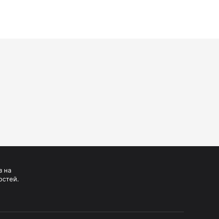
Манжеты для тонометров
Механические тонометры
з на
остей.