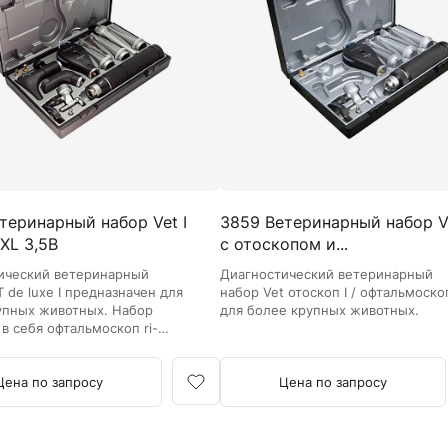
Камертоны и наборы
Камертоны
Наборы камертонов
Медицинские светильники
Запасные части к медицинским светильникам
Медицинские осветители
Налобные осветители и рефлекторы
Пневможгуты и аксессуары
теринарный набор Vet I
3859 Ветеринарный набор Ve
Аксессуары для komprimeter
 XL 3,5В
с отоскопом и...
Манжеты для komprimeter
Пневможгуты komprimeter
ический ветеринарный
Диагностический ветеринарный
 de luxe I предназначен для
набор Vet отоскоп I / офтальмоско
упных животных. Набор
для более крупных животных.
Пульсоксиметры ri-fox N
в себя офтальмоскоп ri-
 и риноскоп ri-scope® L.
Термометры и аксессуары
Цена по запросу
Цена по запросу