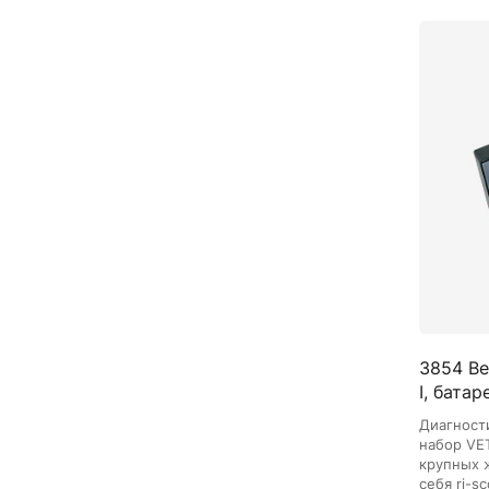
3854 Ве
I, батар
Диагност
набор VE
крупных 
себя ri-