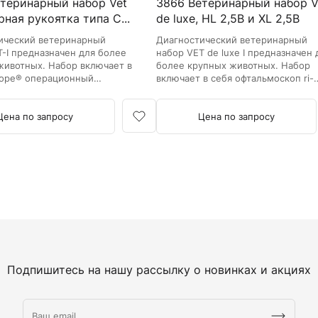
теринарный набор Vet
3866 Ветеринарный набор Ve
рная рукоятка типа C...
de luxe, HL 2,5В и XL 2,5В
ический ветеринарный
Диагностический ветеринарный
T-I предназначен для более
набор VET de luxe I предназначен 
животных. Набор включает в
более крупных животных. Набор
scope® операционный
включает в себя офтальмоскоп ri-
scope® L1 и риноскоп ri-scope® L.
Цена по запросу
Цена по запросу
Подпишитесь на нашу рассылку о новинках и акциях