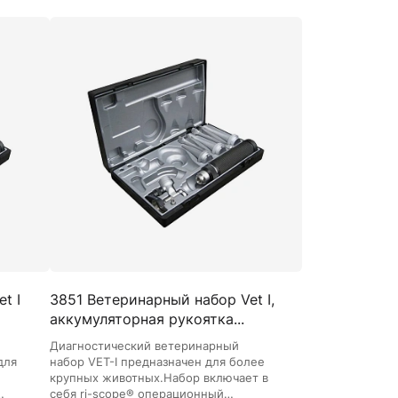
Манжеты для тонометров
Механические тонометры
t I
3851 Ветеринарный набор Vet I,
аккумуляторная рукоятка...
Диагностический ветеринарный
для
набор VET-I предназначен для более
крупных животных.Набор включает в
себя ri-scope® операционный