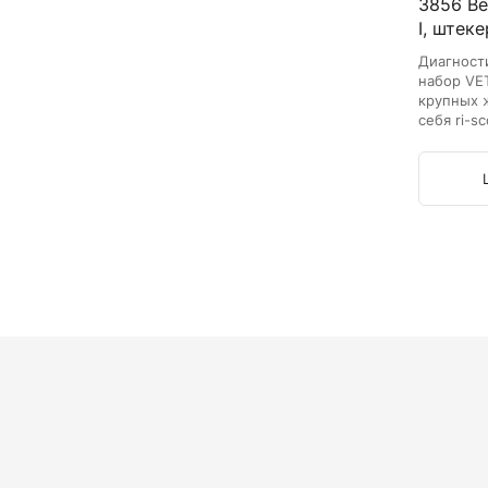
3856 Ве
I, штеке
Диагност
набор VE
крупных 
себя ri-
отоскоп.