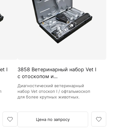
Кровоостанавливающие жгуты
Ларингоскопы
Аксессуары для ларингоскопов
Стандартные ларингоскопы
Фиброоптические ларингоскопы
Отоскопы и ЛОР-наборы
ЛОР-наборы
t I
3858 Ветеринарный набор Vet I
Отоскопы
с отоскопом и...
Ушные воронки для отоскопов
Диагностический ветеринарный
Приборы для внутривенного вливания под
п
набор Vet отоскоп I / офтальмоскоп
давлением
для более крупных животных.
Манжеты и аксессуары Metpak
Приборы для инфузий Metpak
Цена по запросу
Тонометры
Автоматические тонометры
Аксессуары для тонометров