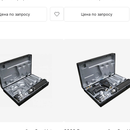
scope® L1 и риноскоп ri-scope® L.
Цена по запросу
Цена по запросу