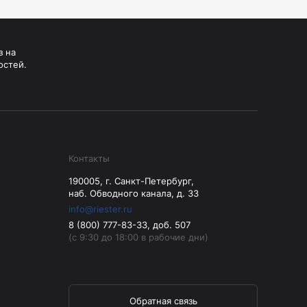
Манжеты для тонометров
Механические тонометры
з на
остей.
Контакты
190005, г. Санкт-Петербург,
наб. Обводного канала, д. 33
info@riester.ru
8 (800) 777-83-33, доб. 507
(с 9:30 до 18:00 в рабочие дни)
Обратная связь