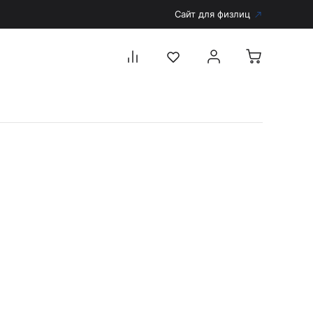
Сайт для физлиц
Перейти в каталог
Дерматоскопы и аксессуары
Аксессуары для дерматоскопов
Дерматоскопы
Диагностика
Тонометры
Запасные части и комплектующие
Аккумуляторы и зарядные устройства
Рукоятки для диагностических приборов