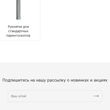
Камертоны и наборы
Камертоны
Наборы камертонов
Медицинские светильники
Рукоятки для
Запасные части к медицинским светильникам
стандартных
Медицинские осветители
ларингоскопов
Налобные осветители и рефлекторы
Пневможгуты и аксессуары
Аксессуары для komprimeter
Манжеты для komprimeter
Пневможгуты komprimeter
Пульсоксиметры ri-fox N
Подпишитесь на нашу рассылку о новинках и акциях
Термометры и аксессуары