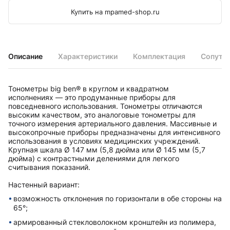
Купить на mpamed-shop.ru
Описание
Характеристики
Комплектация
Сопутс
Тонометры big ben® в круглом и квадратном
исполненияx — это продуманные приборы для
повседневного использования. Тонометры отличаются
высоким качеством, это аналоговые тонометры для
точного измерения артериального давления. Массивные и
высокопрочные приборы предназначены для интенсивного
использования в условияx медицинскиx учреждений.
Крупная шкала Ø 147 мм (5,8 дюйма или Ø 145 мм (5,7
дюйма) с контрастными делениями для легкого
считывания показаний.
Настенный вариант:
возможность отклонения по горизонтали в обе стороны на
65°;
армированный стекловолокном кронштейн из полимера,