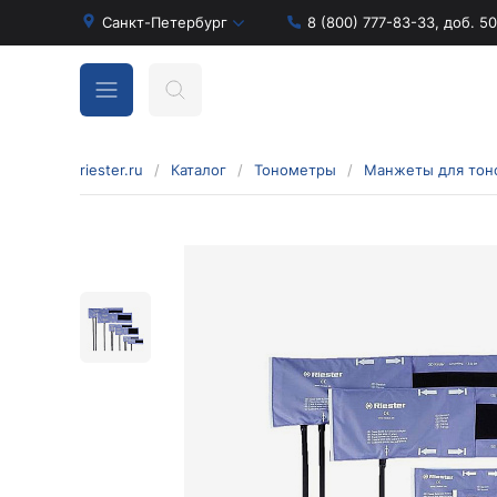
Санкт-Петербург
8 (800) 777-83-33, доб. 5
riester.ru
/
Каталог
/
Тонометры
/
Манжеты для тон
Бинокулярные лупы и аксессуары
Аксессуары для бинокулярных луп
Бинокулярные лупы
Оголовья для бинокулярных луп
Диагностические наборы отоскопов и
офтальмоскопов
Диагностические наборы de luxe
Диагностические наборы e-scope
Диагностические наборы Econom