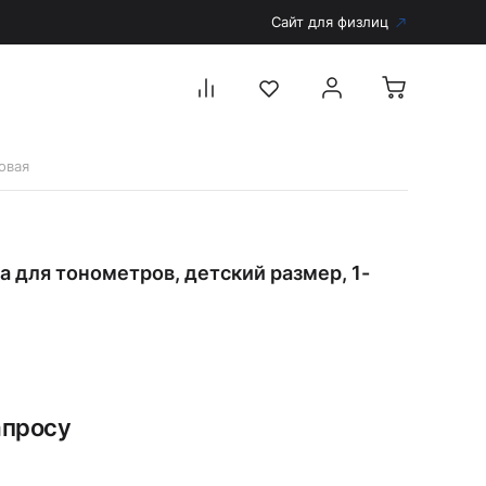
Сайт для физлиц
овая
Перейти в каталог
Дерматоскопы и аксессуары
 для тонометров, детский размер, 1-
Аксессуары для дерматоскопов
Дерматоскопы
Диагностика
Тонометры
Запасные части и комплектующие
апросу
Аккумуляторы и зарядные устройства
Рукоятки для диагностических приборов