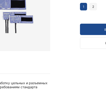
Камертоны и наборы
Камертоны
1
2
Наборы камертонов
Медицинские светильники
Запасные части к медицинским светильникам
Медицинские осветители
Налобные осветители и рефлекторы
Пневможгуты и аксессуары
Аксессуары для komprimeter
Манжеты для komprimeter
Пневможгуты komprimeter
Пульсоксиметры ri-fox N
ботку цельных и разъемных
Термометры и аксессуары
требованиям стандарта