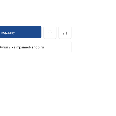
Кровоостанавливающие жгуты
Ларингоскопы
Аксессуары для ларингоскопов
Стандартные ларингоскопы
В корзину
Фиброоптические ларингоскопы
Отоскопы и ЛОР-наборы
Купить на mpamed-shop.ru
ЛОР-наборы
Отоскопы
Ушные воронки для отоскопов
Приборы для внутривенного вливания под
давлением
Манжеты и аксессуары Metpak
Приборы для инфузий Metpak
Тонометры
Автоматические тонометры
Аксессуары для тонометров