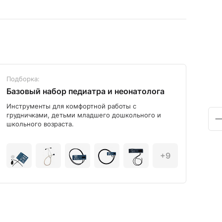
Подборка:
Под
Базовый набор педиатра и неонатолога
Диа
Инструменты для комфортной работы с
Мод
грудничками, детьми младшего дошкольного и
школьного возраста.
+9