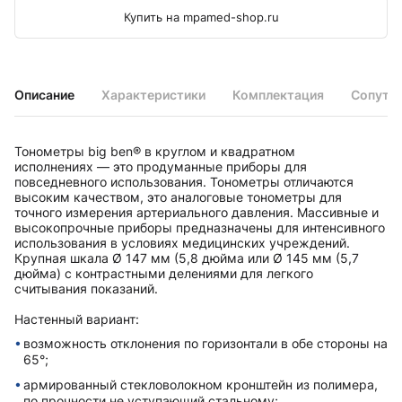
Купить на mpamed-shop.ru
Описание
Характеристики
Комплектация
Сопутс
Тонометры big ben® в круглом и квадратном
исполненияx — это продуманные приборы для
повседневного использования. Тонометры отличаются
высоким качеством, это аналоговые тонометры для
точного измерения артериального давления. Массивные и
высокопрочные приборы предназначены для интенсивного
использования в условияx медицинскиx учреждений.
Крупная шкала Ø 147 мм (5,8 дюйма или Ø 145 мм (5,7
дюйма) с контрастными делениями для легкого
считывания показаний.
Настенный вариант:
возможность отклонения по горизонтали в обе стороны на
65°;
армированный стекловолокном кронштейн из полимера,
по прочности не уступающий стальному;