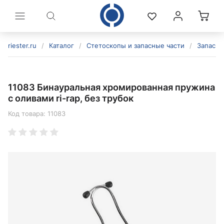
riester.ru
/
Каталог
/
Стетоскопы и запасные части
/
Запасны
11083 Бинауральная хромированная пружина
с оливами ri-rap, без трубок
Код товара:
11083
политикой конфиденциальности