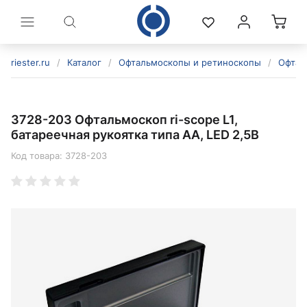
riester.ru
/
Каталог
/
Офтальмоскопы и ретиноскопы
/
Офтал
3728-203 Офтальмоскоп ri-scope L1,
батареечная рукоятка типа AA, LED 2,5В
Код товара:
3728-203
политикой конфиденциальности