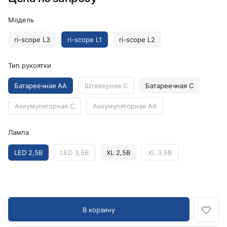
Модель
ri-scope L3
ri-scope L1
ri-scope L2
Тип рукоятки
Батареечная AA
Штекерная C
Батареечная C
Аккумуляторная C
Аккумуляторная AA
Лампа
LED 2,5В
LED 3,5В
XL 2,5В
XL 3,5В
В корзину