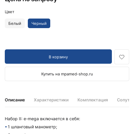
Цвет
Белый
Черный
В корзину
Купить на mpamed-shop.ru
Описание
Характеристики
Комплектация
Сопутс
Набор II: e-mega включается в себя:
1 шланговый манометр;