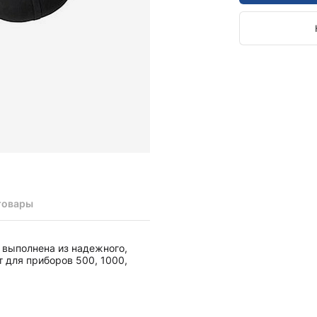
Камертоны и наборы
Камертоны
Наборы камертонов
Медицинские светильники
Запасные части к медицинским светильникам
Медицинские осветители
Налобные осветители и рефлекторы
Пневможгуты и аксессуары
Аксессуары для komprimeter
Манжеты для komprimeter
Пневможгуты komprimeter
товары
Пульсоксиметры ri-fox N
 выполнена из надежного,
Термометры и аксессуары
 для приборов 500, 1000,