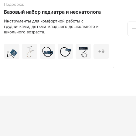
Подборка:
Под
Базовый набор педиатра и неонатолога
Диа
Инструменты для комфортной работы с
Мод
грудничками, детьми младшего дошкольного и
школьного возраста.
+9