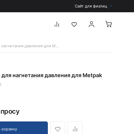
Сайт для физлиц
11242 Груша для нагнетания давления для Metpak
Перейти в каталог
Дерматоскопы и аксессуары
 для нагнетания давления для Metpak
Аксессуары для дерматоскопов
Дерматоскопы
2
Диагностика
Тонометры
апросу
Запасные части и комплектующие
Аккумуляторы и зарядные устройства
Рукоятки для диагностических приборов
В корзину