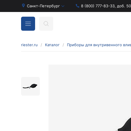
Санкт-Петербург
8 (800) 777-83-33, доб. 5
riester.ru
/
Каталог
/
Бинокулярные лупы и аксессуары
Аксессуары для бинокулярных луп
Бинокулярные лупы
Оголовья для бинокулярных луп
Диагностические наборы отоскопов и
офтальмоскопов
Диагностические наборы de luxe
Диагностические наборы e-scope
Диагностические наборы Econom