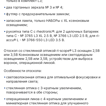
только в комплект L3;
два гортанных зеркала № 3 и № 4;
футляр с предохранительным замком;
запасная лампа, только НАБОРы с XL ксеноновым
освещением;
рукоятка типа C с rheotronic®: для 2 щелочных Батареек
типа C - № 3765 L3 XL 2.5 В, № 3766 L3 LED 2.5 В, для ri-
accu® L - № 3766-550 L3 LED 3.5 В.
Отоскоп со стеклянной оптикой ri-scope® L3 оснащен 2,5В
или 3,5В Ксеноновым освещением или светодиодным
освещением 2,5В или 3,5В, устройством для выброса
воронок, операционной линзой.
Особенности отоскопа:
световолоконная оптика для оптимальной фокусировки и
направления света;
стеклянная оптика с 3-кратным увеличением,
поворачивается в обе стороны;
операционная линза с 4-кратным увеличением и
миниатюрная стеклянная оптика для улучшенного