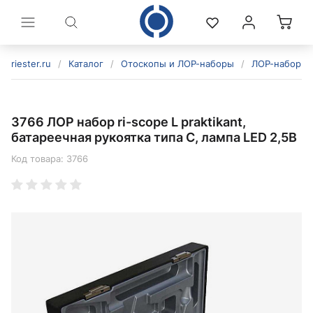
riester.ru
/
Каталог
/
Отоскопы и ЛОР-наборы
/
ЛОР-наборы
3766 ЛОР набор ri-scope L praktikant,
батареечная рукоятка типа C, лампа LED 2,5В
Код товара:
3766
политикой конфиденциальности