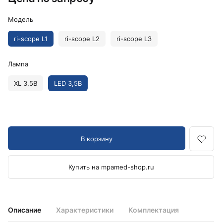
Модель
ri-scope L1
ri-scope L2
ri-scope L3
Лампа
XL 3,5В
LED 3,5В
В корзину
Купить на mpamed-shop.ru
Описание
Характеристики
Комплектация