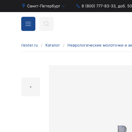
Санкт-Петербург
8 (800) 777-83-33, доб. 5
riester.ru
/
Каталог
/
Бинокулярные лупы и аксессуары
Аксессуары для бинокулярных луп
Бинокулярные лупы
Оголовья для бинокулярных луп
Диагностические наборы отоскопов и
офтальмоскопов
Диагностические наборы de luxe
Диагностические наборы e-scope
Диагностические наборы Econom