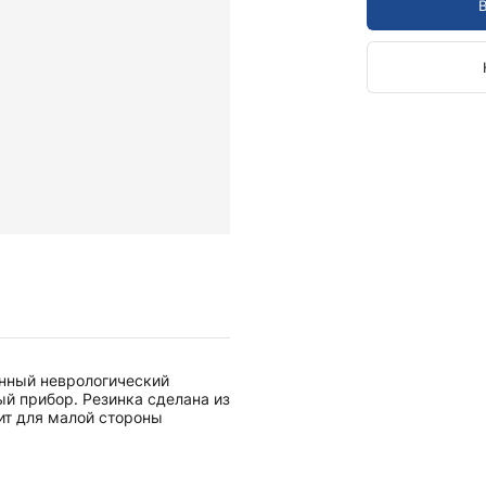
Камертоны и наборы
Камертоны
Наборы камертонов
Медицинские светильники
Запасные части к медицинским светильникам
Медицинские осветители
Налобные осветители и рефлекторы
Пневможгуты и аксессуары
Аксессуары для komprimeter
Манжеты для komprimeter
Пневможгуты komprimeter
Пульсоксиметры ri-fox N
енный неврологический
Термометры и аксессуары
ый прибор. Резинка сделана из
ит для малой стороны