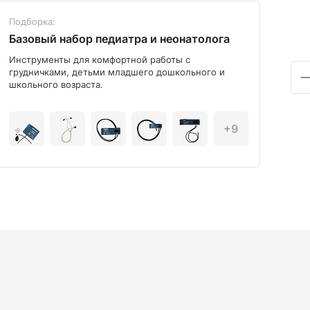
Подборка:
Под
Базовый набор педиатра и неонатолога
Диа
Инструменты для комфортной работы с
Мод
грудничками, детьми младшего дошкольного и
школьного возраста.
+9