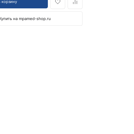
В корзину
Кровоостанавливающие жгуты
Купить на mpamed-shop.ru
Ларингоскопы
Аксессуары для ларингоскопов
Стандартные ларингоскопы
Фиброоптические ларингоскопы
Отоскопы и ЛОР-наборы
ЛОР-наборы
Отоскопы
Ушные воронки для отоскопов
Приборы для внутривенного вливания под
давлением
Манжеты и аксессуары Metpak
Приборы для инфузий Metpak
Тонометры
Автоматические тонометры
Аксессуары для тонометров