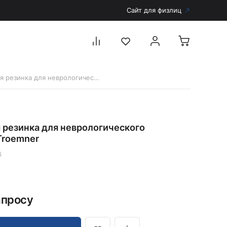
Сайт для физлиц
11156 Малая резинка для неврологического молоточка Troemner
Перейти в каталог
Дерматоскопы и аксессуары
 резинка для неврологического
Аксессуары для дерматоскопов
Troemner
Дерматоскопы
6
Диагностика
Тонометры
Запасные части и комплектующие
апросу
Аккумуляторы и зарядные устройства
Рукоятки для диагностических приборов